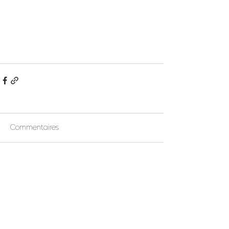
Commentaires
Rédigez un commentaire...
Suivez-nous !