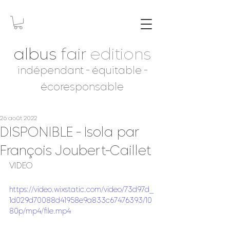
albus
fair
editions
indépendant - équitable -
écoresponsable
26 août 2022
DISPONIBLE - Isola par
François Joubert-Caillet
VIDEO
https://video.wixstatic.com/video/73d97d_
1d029d70088d41958e9a833c67476393/10
80p/mp4/file.mp4