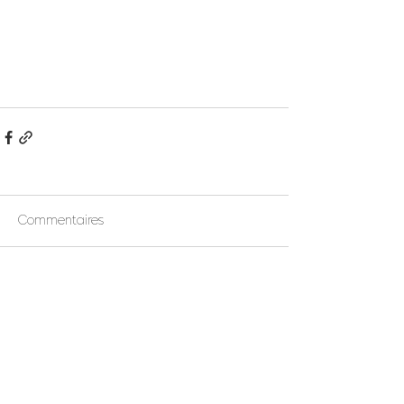
Commentaires
Rédigez un commentaire...
Suivez-nous !